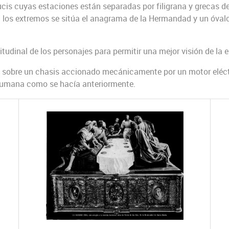
cis cuyas estaciones están separadas por filigrana y grecas de
n los extremos se sitúa el anagrama de la Hermandad y un óval
tudinal de los personajes para permitir una mejor visión de la 
sobre un chasis accionado mecánicamente por un motor eléctri
 humana como se hacía anteriormente.